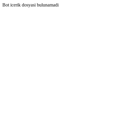
Bot icerik dosyasi bulunamadi