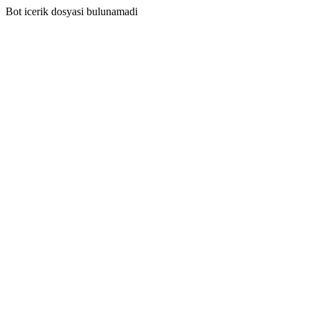
Bot icerik dosyasi bulunamadi