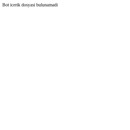
Bot icerik dosyasi bulunamadi