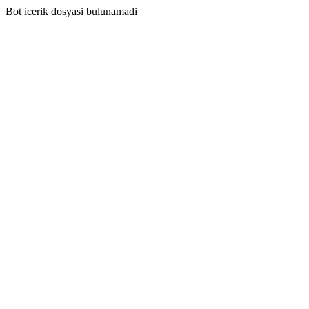
Bot icerik dosyasi bulunamadi