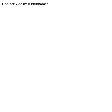
Bot icerik dosyasi bulunamadi